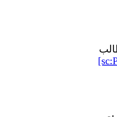
الب
[sc: