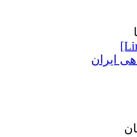
[Li
ی ایران
ان