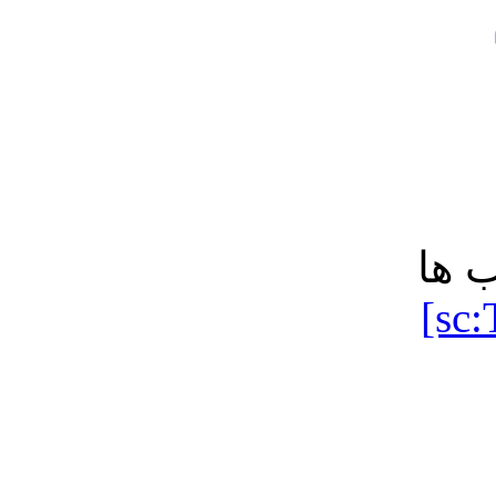
 ها
[sc: