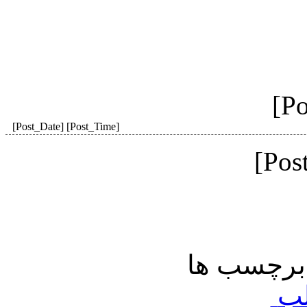
[Po
[Post_Date] [Post_Time]
[Pos
لب