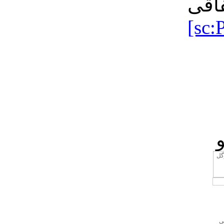
اقی
[sc:
ی