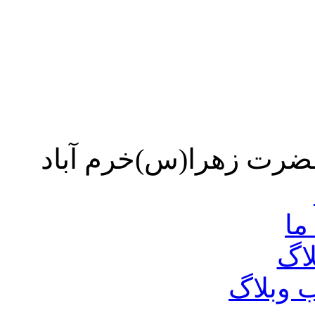
حضرت زهرا(س)خرم آباد
ما
لاگ
 وبلاگ